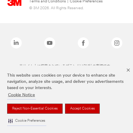
Terms and Conditions
|
Cookie Preferences
© 3M 2026. All Rights Reserved.
当サイト上に掲載されているブランドは3M社の商標です。
This website uses cookies on your device to enhance site
navigation, analyze site usage, and deliver you advertisements
based on your interests.
Cookie Notice
Reject Non-Essential Cookies
Accept Cookies
Cookie Preferences