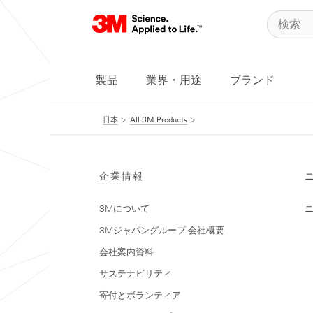
製品
業界・用途
ブランド
日本
All 3M Products
企業情報
3Mについて
3Mジャパングループ 会社概要
会社案内資料
サステナビリティ
寄付とボランティア