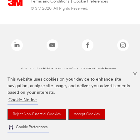
Terms and Conditions
|
Cookie Preferences
© 3M 2026. All Rights Reserved.
当サイト上に掲載されているブランドは3M社の商標です。
This website uses cookies on your device to enhance site
navigation, analyze site usage, and deliver you advertisements
based on your interests.
Cookie Notice
Reject Non-Essential Cookies
Accept Cookies
Cookie Preferences