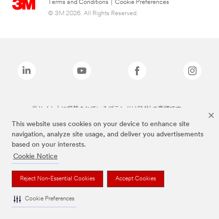
Terms and Conditions
|
Cookie Preferences
© 3M 2026. All Rights Reserved.
当サイト上に掲載されているブランドは3M社の商標です。
This website uses cookies on your device to enhance site
navigation, analyze site usage, and deliver you advertisements
based on your interests.
Cookie Notice
Reject Non-Essential Cookies
Accept Cookies
Cookie Preferences