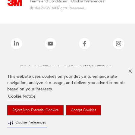
Terms and Conditions
|
Cookie Preferences
© 3M 2026. All Rights Reserved.
当サイト上に掲載されているブランドは3M社の商標です。
This website uses cookies on your device to enhance site
navigation, analyze site usage, and deliver you advertisements
based on your interests.
Cookie Notice
Reject Non-Essential Cookies
Accept Cookies
Cookie Preferences