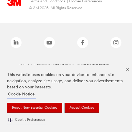
Terms and Conditions
|
Cookie Preferences
© 3M 2026. All Rights Reserved.
当サイト上に掲載されているブランドは3M社の商標です。
This website uses cookies on your device to enhance site
navigation, analyze site usage, and deliver you advertisements
based on your interests.
Cookie Notice
Reject Non-Essential Cookies
Accept Cookies
Cookie Preferences