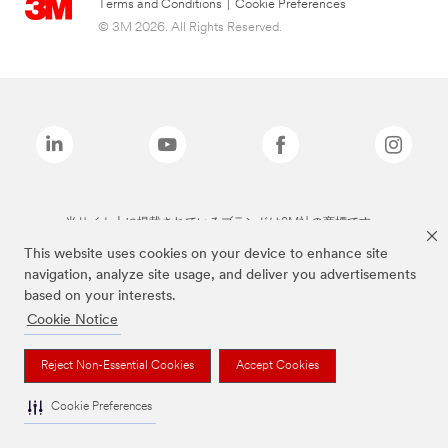
Terms and Conditions
|
Cookie Preferences
© 3M 2026. All Rights Reserved.
当サイト上に掲載されているブランドは3M社の商標です。
This website uses cookies on your device to enhance site
navigation, analyze site usage, and deliver you advertisements
based on your interests.
Cookie Notice
Reject Non-Essential Cookies
Accept Cookies
Cookie Preferences