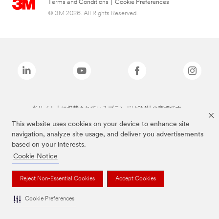
Terms and Conditions
|
Cookie Preferences
© 3M 2026. All Rights Reserved.
当サイト上に掲載されているブランドは3M社の商標です。
This website uses cookies on your device to enhance site
navigation, analyze site usage, and deliver you advertisements
based on your interests.
Cookie Notice
Reject Non-Essential Cookies
Accept Cookies
Cookie Preferences