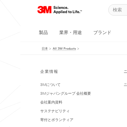
製品
業界・用途
ブランド
日本
All 3M Products
企業情報
3Mについて
3Mジャパングループ 会社概要
会社案内資料
サステナビリティ
寄付とボランティア