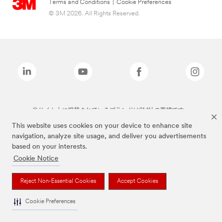
Terms and Conditions
|
Cookie Preferences
© 3M 2026. All Rights Reserved.
当サイト上に掲載されているブランドは3M社の商標です。
This website uses cookies on your device to enhance site
navigation, analyze site usage, and deliver you advertisements
based on your interests.
Cookie Notice
Reject Non-Essential Cookies
Accept Cookies
Cookie Preferences