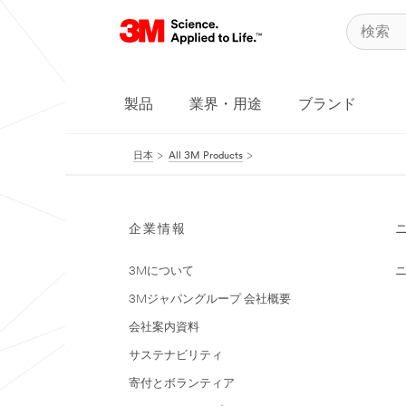
製品
業界・用途
ブランド
日本
All 3M Products
企業情報
3Mについて
3Mジャパングループ 会社概要
会社案内資料
サステナビリティ
寄付とボランティア