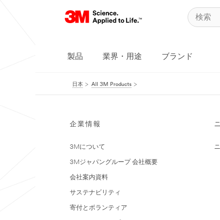
製品
業界・用途
ブランド
日本
All 3M Products
企業情報
3Mについて
3Mジャパングループ 会社概要
会社案内資料
サステナビリティ
寄付とボランティア