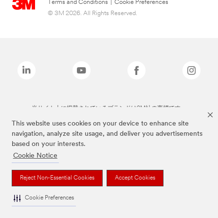
Terms and Conditions
|
Cookie Preferences
© 3M 2026. All Rights Reserved.
当サイト上に掲載されているブランドは3M社の商標です。
This website uses cookies on your device to enhance site
navigation, analyze site usage, and deliver you advertisements
based on your interests.
Cookie Notice
Reject Non-Essential Cookies
Accept Cookies
Cookie Preferences