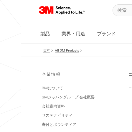
製品
業界・用途
ブランド
日本
All 3M Products
企業情報
3Mについて
3Mジャパングループ 会社概要
会社案内資料
サステナビリティ
寄付とボランティア