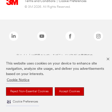
Terms and Conditions
|
Cookie Preferences
© 3M 2026. All Rights Reserved.
当サイト上に掲載されているブランドは3M社の商標です。
This website uses cookies on your device to enhance site
navigation, analyze site usage, and deliver you advertisements
based on your interests.
Cookie Notice
Reject Non-Essential Cookies
Accept Cookies
Cookie Preferences