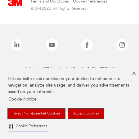
Terms and Conditions
|
Cookie Preferences
© 3M 2026. All Rights Reserved.
当サイト上に掲載されているブランドは3M社の商標です。
This website uses cookies on your device to enhance site
navigation, analyze site usage, and deliver you advertisements
based on your interests.
Cookie Notice
Reject Non-Essential Cookies
Accept Cookies
Cookie Preferences