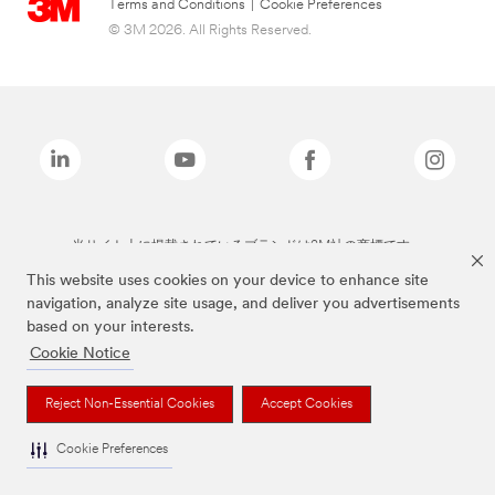
Terms and Conditions
|
Cookie Preferences
© 3M 2026. All Rights Reserved.
当サイト上に掲載されているブランドは3M社の商標です。
This website uses cookies on your device to enhance site
navigation, analyze site usage, and deliver you advertisements
based on your interests.
Cookie Notice
Reject Non-Essential Cookies
Accept Cookies
Cookie Preferences