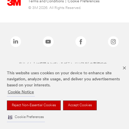
Terms and Conditions
|
Cookie Preferences
© 3M 2026. All Rights Reserved.
当サイト上に掲載されているブランドは3M社の商標です。
This website uses cookies on your device to enhance site
navigation, analyze site usage, and deliver you advertisements
based on your interests.
Cookie Notice
Reject Non-Essential Cookies
Accept Cookies
Cookie Preferences