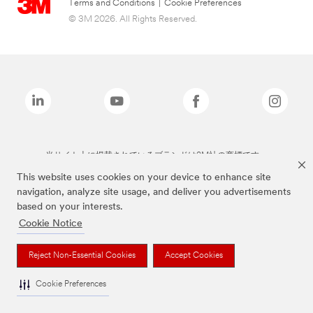
Terms and Conditions
|
Cookie Preferences
© 3M 2026. All Rights Reserved.
当サイト上に掲載されているブランドは3M社の商標です。
This website uses cookies on your device to enhance site
navigation, analyze site usage, and deliver you advertisements
based on your interests.
Cookie Notice
Reject Non-Essential Cookies
Accept Cookies
Cookie Preferences