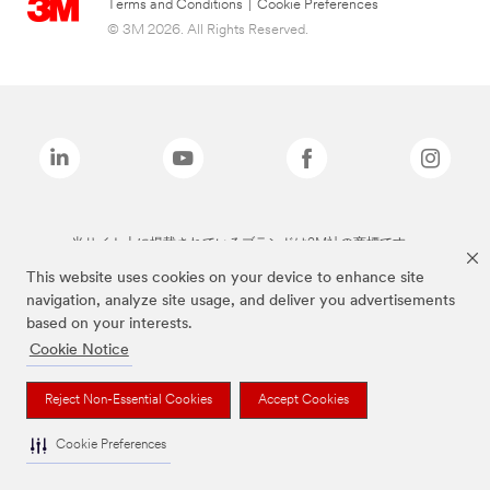
Terms and Conditions
|
Cookie Preferences
© 3M 2026. All Rights Reserved.
当サイト上に掲載されているブランドは3M社の商標です。
This website uses cookies on your device to enhance site
navigation, analyze site usage, and deliver you advertisements
based on your interests.
Cookie Notice
Reject Non-Essential Cookies
Accept Cookies
Cookie Preferences