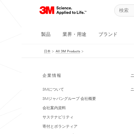
製品
業界・用途
ブランド
日本
All 3M Products
企業情報
3Mについて
3Mジャパングループ 会社概要
会社案内資料
サステナビリティ
寄付とボランティア