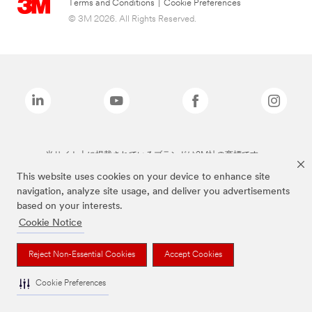
Terms and Conditions
|
Cookie Preferences
© 3M 2026. All Rights Reserved.
当サイト上に掲載されているブランドは3M社の商標です。
This website uses cookies on your device to enhance site
navigation, analyze site usage, and deliver you advertisements
based on your interests.
Cookie Notice
Reject Non-Essential Cookies
Accept Cookies
Cookie Preferences