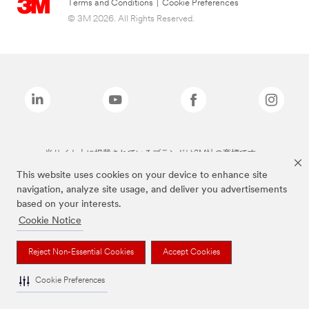
Terms and Conditions
|
Cookie Preferences
© 3M 2026. All Rights Reserved.
当サイト上に掲載されているブランドは3M社の商標です。
This website uses cookies on your device to enhance site
navigation, analyze site usage, and deliver you advertisements
based on your interests.
Cookie Notice
Reject Non-Essential Cookies
Accept Cookies
Cookie Preferences