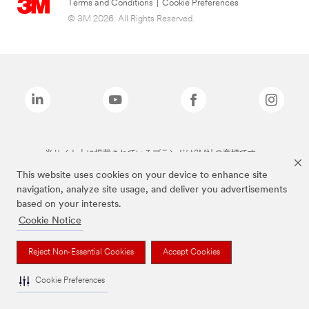
Terms and Conditions
|
Cookie Preferences
© 3M 2026. All Rights Reserved.
当サイト上に掲載されているブランドは3M社の商標です。
This website uses cookies on your device to enhance site
navigation, analyze site usage, and deliver you advertisements
based on your interests.
Cookie Notice
Reject Non-Essential Cookies
Accept Cookies
Cookie Preferences