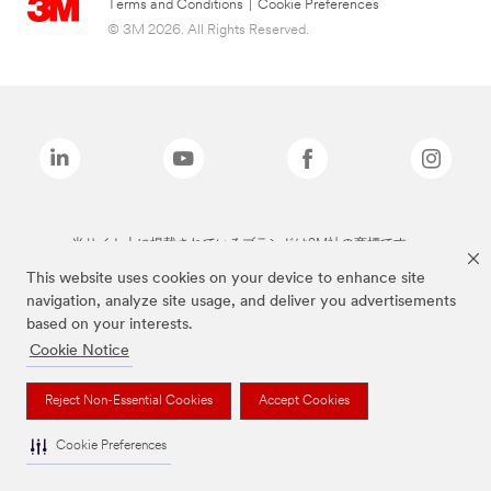
Terms and Conditions
|
Cookie Preferences
© 3M 2026. All Rights Reserved.
当サイト上に掲載されているブランドは3M社の商標です。
This website uses cookies on your device to enhance site
navigation, analyze site usage, and deliver you advertisements
based on your interests.
Cookie Notice
Reject Non-Essential Cookies
Accept Cookies
Cookie Preferences