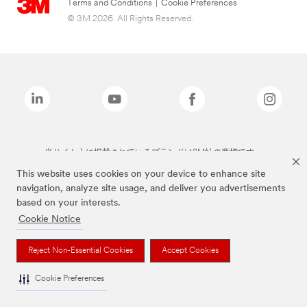
Terms and Conditions
|
Cookie Preferences
© 3M 2026. All Rights Reserved.
当サイト上に掲載されているブランドは3M社の商標です。
This website uses cookies on your device to enhance site
navigation, analyze site usage, and deliver you advertisements
based on your interests.
Cookie Notice
Reject Non-Essential Cookies
Accept Cookies
Cookie Preferences