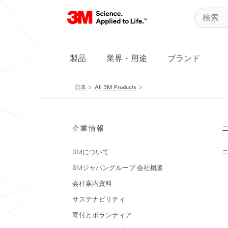
製品
業界・用途
ブランド
日本
All 3M Products
企業情報
3Mについて
3Mジャパングループ 会社概要
会社案内資料
サステナビリティ
寄付とボランティア