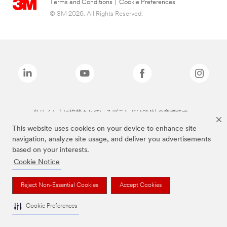
Terms and Conditions
|
Cookie Preferences
© 3M 2026. All Rights Reserved.
当サイト上に掲載されているブランドは3M社の商標です。
This website uses cookies on your device to enhance site
navigation, analyze site usage, and deliver you advertisements
based on your interests.
Cookie Notice
Reject Non-Essential Cookies
Accept Cookies
Cookie Preferences