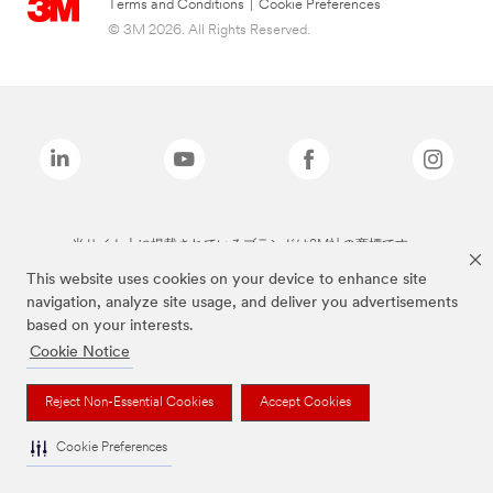
Terms and Conditions
|
Cookie Preferences
© 3M 2026. All Rights Reserved.
当サイト上に掲載されているブランドは3M社の商標です。
This website uses cookies on your device to enhance site
navigation, analyze site usage, and deliver you advertisements
based on your interests.
Cookie Notice
Reject Non-Essential Cookies
Accept Cookies
Cookie Preferences