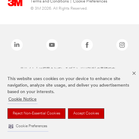
Terms and Conditions
|
Cookie Preferences
© 3M 2026. All Rights Reserved.
当サイト上に掲載されているブランドは3M社の商標です。
This website uses cookies on your device to enhance site
navigation, analyze site usage, and deliver you advertisements
based on your interests.
Cookie Notice
Reject Non-Essential Cookies
Accept Cookies
Cookie Preferences