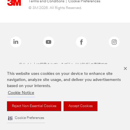
Terms and Conditions
|
Cookie Preferences
© 3M 2026. All Rights Reserved.
当サイト上に掲載されているブランドは3M社の商標です。
This website uses cookies on your device to enhance site
navigation, analyze site usage, and deliver you advertisements
based on your interests.
Cookie Notice
Reject Non-Essential Cookies
Accept Cookies
Cookie Preferences