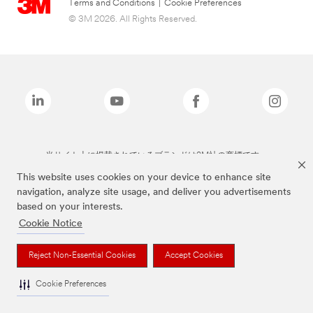
Terms and Conditions
|
Cookie Preferences
© 3M 2026. All Rights Reserved.
当サイト上に掲載されているブランドは3M社の商標です。
This website uses cookies on your device to enhance site
navigation, analyze site usage, and deliver you advertisements
based on your interests.
Cookie Notice
Reject Non-Essential Cookies
Accept Cookies
Cookie Preferences