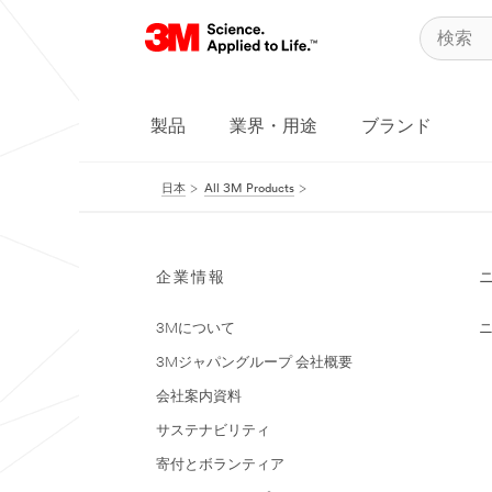
製品
業界・用途
ブランド
日本
All 3M Products
企業情報
3Mについて
3Mジャパングループ 会社概要
会社案内資料
サステナビリティ
寄付とボランティア