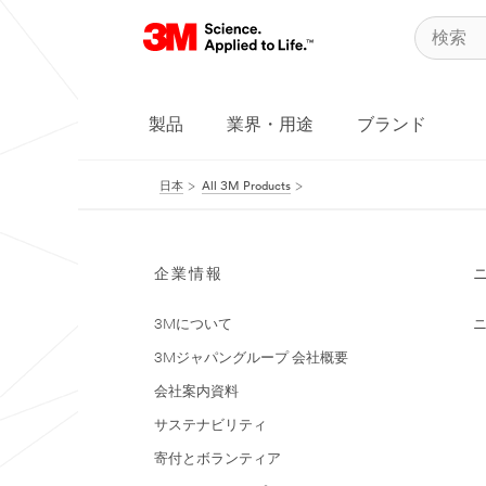
製品
業界・用途
ブランド
日本
All 3M Products
企業情報
3Mについて
3Mジャパングループ 会社概要
会社案内資料
サステナビリティ
寄付とボランティア