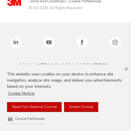
Terms and Conditions
|
Cookie Preferences
© 3M 2026. All Rights Reserved.
当サイト上に掲載されているブランドは3M社の商標です。
This website uses cookies on your device to enhance site
navigation, analyze site usage, and deliver you advertisements
based on your interests.
Cookie Notice
Reject Non-Essential Cookies
Accept Cookies
Cookie Preferences