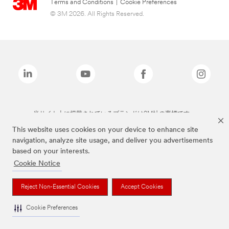
Terms and Conditions
|
Cookie Preferences
© 3M 2026. All Rights Reserved.
当サイト上に掲載されているブランドは3M社の商標です。
This website uses cookies on your device to enhance site
navigation, analyze site usage, and deliver you advertisements
based on your interests.
Cookie Notice
Reject Non-Essential Cookies
Accept Cookies
Cookie Preferences