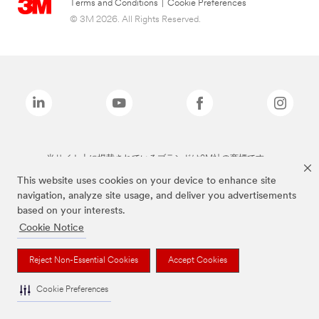
Terms and Conditions
|
Cookie Preferences
© 3M 2026. All Rights Reserved.
当サイト上に掲載されているブランドは3M社の商標です。
This website uses cookies on your device to enhance site
navigation, analyze site usage, and deliver you advertisements
based on your interests.
Cookie Notice
Reject Non-Essential Cookies
Accept Cookies
Cookie Preferences