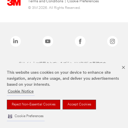
Terms and Conditions
|
Cookie Preferences
© 3M 2026. All Rights Reserved.
当サイト上に掲載されているブランドは3M社の商標です。
This website uses cookies on your device to enhance site
navigation, analyze site usage, and deliver you advertisements
based on your interests.
Cookie Notice
Reject Non-Essential Cookies
Accept Cookies
Cookie Preferences