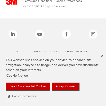
Terms and Conditions
|
Cookie Preferences
© 3M 2026. All Rights Reserved.
当サイト上に掲載されているブランドは3M社の商標です。
This website uses cookies on your device to enhance site
navigation, analyze site usage, and deliver you advertisements
based on your interests.
Cookie Notice
Reject Non-Essential Cookies
Accept Cookies
Cookie Preferences