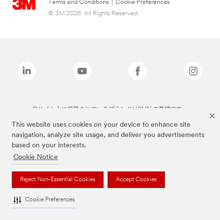
Terms and Conditions
|
Cookie Preferences
© 3M 2026. All Rights Reserved.
当サイト上に掲載されているブランドは3M社の商標です。
This website uses cookies on your device to enhance site
navigation, analyze site usage, and deliver you advertisements
based on your interests.
Cookie Notice
Reject Non-Essential Cookies
Accept Cookies
Cookie Preferences