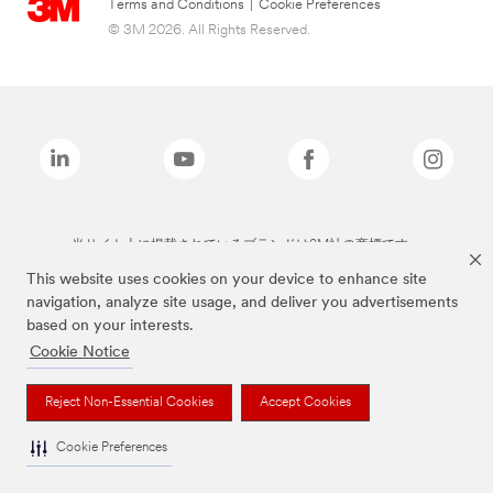
Terms and Conditions
|
Cookie Preferences
© 3M 2026. All Rights Reserved.
当サイト上に掲載されているブランドは3M社の商標です。
This website uses cookies on your device to enhance site
navigation, analyze site usage, and deliver you advertisements
based on your interests.
Cookie Notice
Reject Non-Essential Cookies
Accept Cookies
Cookie Preferences