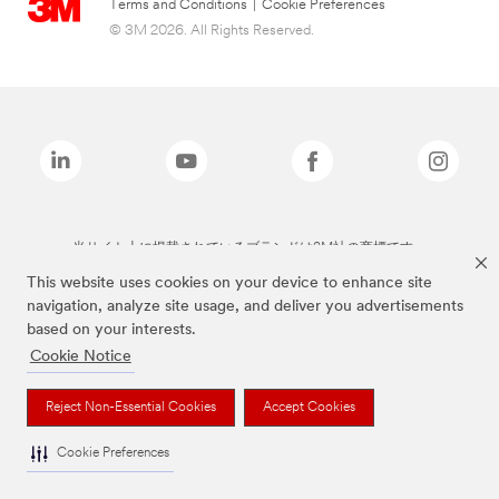
Terms and Conditions
|
Cookie Preferences
© 3M 2026. All Rights Reserved.
当サイト上に掲載されているブランドは3M社の商標です。
This website uses cookies on your device to enhance site
navigation, analyze site usage, and deliver you advertisements
based on your interests.
Cookie Notice
Reject Non-Essential Cookies
Accept Cookies
Cookie Preferences