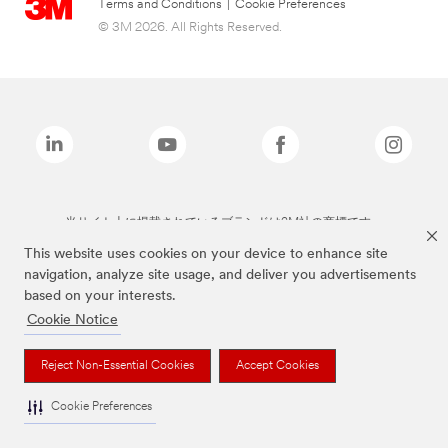
Terms and Conditions
|
Cookie Preferences
© 3M 2026. All Rights Reserved.
当サイト上に掲載されているブランドは3M社の商標です。
This website uses cookies on your device to enhance site
navigation, analyze site usage, and deliver you advertisements
based on your interests.
Cookie Notice
Reject Non-Essential Cookies
Accept Cookies
Cookie Preferences