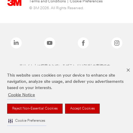
Terms and Conditions
|
Cookie Preferences
© 3M 2026. All Rights Reserved.
当サイト上に掲載されているブランドは3M社の商標です。
This website uses cookies on your device to enhance site
navigation, analyze site usage, and deliver you advertisements
based on your interests.
Cookie Notice
Reject Non-Essential Cookies
Accept Cookies
Cookie Preferences