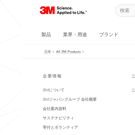
製品
業界・用途
ブランド
日本
All 3M Products
企業情報
3Mについて
3Mジャパングループ 会社概要
会社案内資料
サステナビリティ
寄付とボランティア