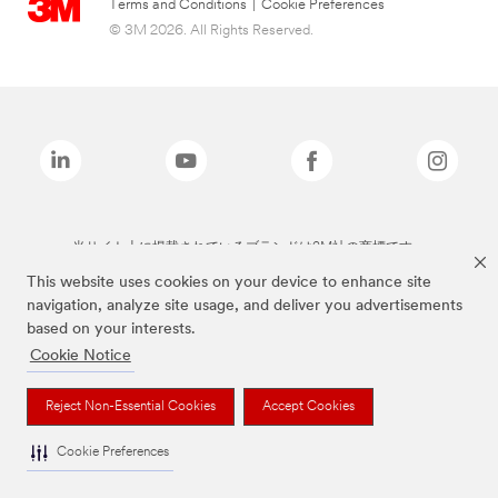
Terms and Conditions
|
Cookie Preferences
© 3M 2026. All Rights Reserved.
当サイト上に掲載されているブランドは3M社の商標です。
This website uses cookies on your device to enhance site
navigation, analyze site usage, and deliver you advertisements
based on your interests.
Cookie Notice
Reject Non-Essential Cookies
Accept Cookies
Cookie Preferences