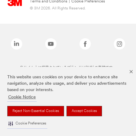
Terms and Conditions
|
Cookie Preferences
© 3M 2026. All Rights Reserved.
当サイト上に掲載されているブランドは3M社の商標です。
This website uses cookies on your device to enhance site
navigation, analyze site usage, and deliver you advertisements
based on your interests.
Cookie Notice
Reject Non-Essential Cookies
Accept Cookies
Cookie Preferences