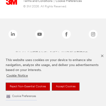
Terms and Conditions
|
Cookie Preferences
© 3M 2026. All Rights Reserved.
当サイト上に掲載されているブランドは3M社の商標です。
This website uses cookies on your device to enhance site
navigation, analyze site usage, and deliver you advertisements
based on your interests.
Cookie Notice
Reject Non-Essential Cookies
Accept Cookies
Cookie Preferences