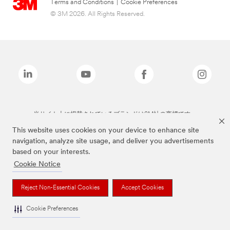
Terms and Conditions
|
Cookie Preferences
© 3M 2026. All Rights Reserved.
当サイト上に掲載されているブランドは3M社の商標です。
This website uses cookies on your device to enhance site
navigation, analyze site usage, and deliver you advertisements
based on your interests.
Cookie Notice
Reject Non-Essential Cookies
Accept Cookies
Cookie Preferences