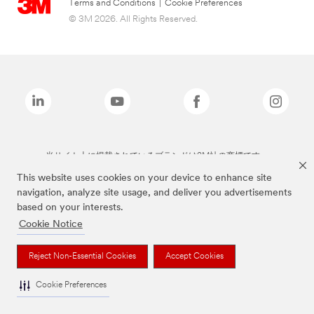
Terms and Conditions
|
Cookie Preferences
© 3M 2026. All Rights Reserved.
当サイト上に掲載されているブランドは3M社の商標です。
This website uses cookies on your device to enhance site
navigation, analyze site usage, and deliver you advertisements
based on your interests.
Cookie Notice
Reject Non-Essential Cookies
Accept Cookies
Cookie Preferences